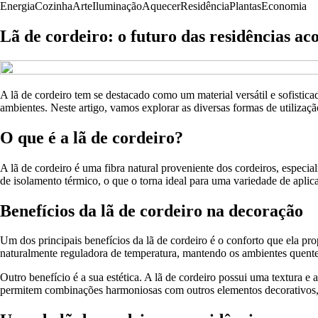
Energia
Cozinha
Arte
Iluminação
Aquecer
Residência
Plantas
Economia
Lã de cordeiro: o futuro das residências ac
A lã de cordeiro tem se destacado como um material versátil e sofistica
ambientes. Neste artigo, vamos explorar as diversas formas de utilizaç
O que é a lã de cordeiro?
A lã de cordeiro é uma fibra natural proveniente dos cordeiros, especi
de isolamento térmico, o que o torna ideal para uma variedade de aplic
Benefícios da lã de cordeiro na decoração
Um dos principais benefícios da lã de cordeiro é o conforto que ela pr
naturalmente reguladora de temperatura, mantendo os ambientes quente
Outro benefício é a sua estética. A lã de cordeiro possui uma textura 
permitem combinações harmoniosas com outros elementos decorativos,