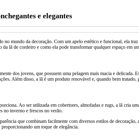
onchegantes e elegantes
do no mundo da decoração. Com um apelo estético e funcional, ela traz à
ão da lã de cordeiro e como ela pode transformar qualquer espaço em um
almente dos jovens, que possuem uma pelagem mais macia e delicada. Est
ações. Além disso, a lã é um produto renovável e, quando bem tratado, 
oporciona. Ao ser utilizada em cobertores, almofadas e rugs, a lã cria 
s no inverno e frescos no verão.
e aparência que combinam facilmente com diversos estilos de decoração, 
 proporcionando um toque de elegância.