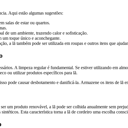
ncia. Aqui estão algumas sugestões:
m salas de estar ou quartos.
mas.
al de um ambiente, trazendo calor e sofisticação.
m um toque único e aconchegante.
o, a lã também pode ser utilizada em roupas e outros itens que ajudam 
o
essários. A limpeza regular é fundamental. Se estiver utilizando em alm
o ou utilizar produtos específicos para lã.
is isso pode causar desbotamento e danificá-la. Armazene os itens de lã 
r ser um produto renovável, a lã pode ser colhida anualmente sem prejud
téticos. Esta característica torna a lã de cordeiro uma escolha consc
o