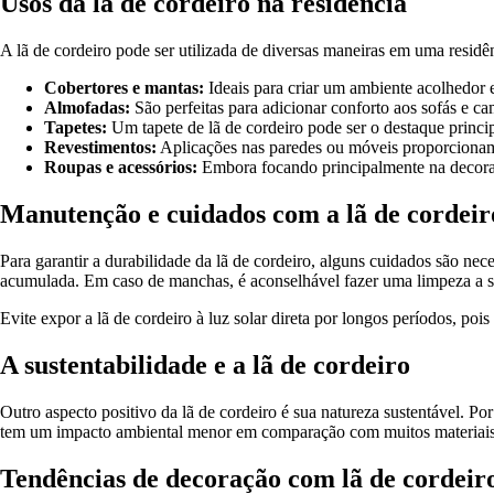
Usos da lã de cordeiro na residência
A lã de cordeiro pode ser utilizada de diversas maneiras em uma residê
Cobertores e mantas:
Ideais para criar um ambiente acolhedor e
Almofadas:
São perfeitas para adicionar conforto aos sofás e ca
Tapetes:
Um tapete de lã de cordeiro pode ser o destaque princip
Revestimentos:
Aplicações nas paredes ou móveis proporciona
Roupas e acessórios:
Embora focando principalmente na decoraçã
Manutenção e cuidados com a lã de cordeir
Para garantir a durabilidade da lã de cordeiro, alguns cuidados são nec
acumulada. Em caso de manchas, é aconselhável fazer uma limpeza a sec
Evite expor a lã de cordeiro à luz solar direta por longos períodos, po
A sustentabilidade e a lã de cordeiro
Outro aspecto positivo da lã de cordeiro é sua natureza sustentável. Po
tem um impacto ambiental menor em comparação com muitos materiais sin
Tendências de decoração com lã de cordeir