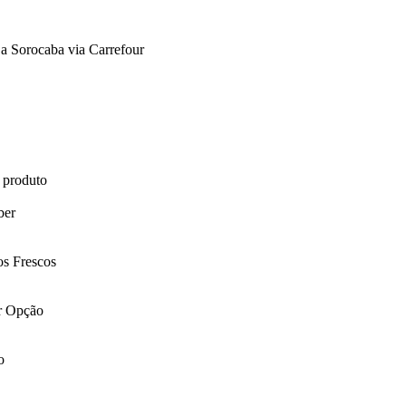
 a Sorocaba via Carrefour
 produto
ber
os Frescos
or Opção
o