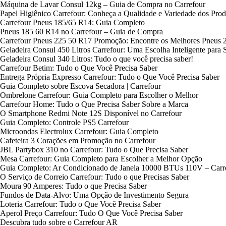
Máquina de Lavar Consul 12kg – Guia de Compra no Carrefour
Papel Higiênico Carrefour: Conheça a Qualidade e Variedade dos Prod
Carrefour Pneus 185/65 R14: Guia Completo
Pneus 185 60 R14 no Carrefour – Guia de Compra
Carrefour Pneus 225 50 R17 Promoção: Encontre os Melhores Pneus 
Geladeira Consul 450 Litros Carrefour: Uma Escolha Inteligente para
Geladeira Consul 340 Litros: Tudo o que você precisa saber!
Carrefour Betim: Tudo o Que Você Precisa Saber
Entrega Própria Expresso Carrefour: Tudo o Que Você Precisa Saber
Guia Completo sobre Escova Secadora | Carrefour
Ombrelone Carrefour: Guia Completo para Escolher o Melhor
Carrefour Home: Tudo o Que Precisa Saber Sobre a Marca
O Smartphone Redmi Note 12S Disponível no Carrefour
Guia Completo: Controle PS5 Carrefour
Microondas Electrolux Carrefour: Guia Completo
Cafeteira 3 Corações em Promoção no Carrefour
JBL Partybox 310 no Carrefour: Tudo o Que Precisa Saber
Mesa Carrefour: Guia Completo para Escolher a Melhor Opção
Guia Completo: Ar Condicionado de Janela 10000 BTUs 110V – Carr
O Serviço de Correio Carrefour: Tudo o que Precisas Saber
Moura 90 Amperes: Tudo o que Precisa Saber
Fundos de Data-Alvo: Uma Opção de Investimento Segura
Loteria Carrefour: Tudo o Que Você Precisa Saber
Aperol Preço Carrefour: Tudo O Que Você Precisa Saber
Descubra tudo sobre o Carrefour AR