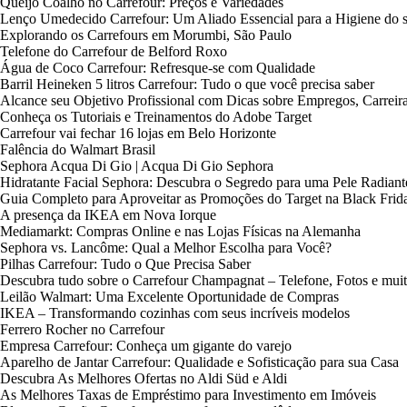
Queijo Coalho no Carrefour: Preços e Variedades
Lenço Umedecido Carrefour: Um Aliado Essencial para a Higiene do 
Explorando os Carrefours em Morumbi, São Paulo
Telefone do Carrefour de Belford Roxo
Água de Coco Carrefour: Refresque-se com Qualidade
Barril Heineken 5 litros Carrefour: Tudo o que você precisa saber
Alcance seu Objetivo Profissional com Dicas sobre Empregos, Carreir
Conheça os Tutoriais e Treinamentos do Adobe Target
Carrefour vai fechar 16 lojas em Belo Horizonte
Falência do Walmart Brasil
Sephora Acqua Di Gio | Acqua Di Gio Sephora
Hidratante Facial Sephora: Descubra o Segredo para uma Pele Radiant
Guia Completo para Aproveitar as Promoções do Target na Black Frid
A presença da IKEA em Nova Iorque
Mediamarkt: Compras Online e nas Lojas Físicas na Alemanha
Sephora vs. Lancôme: Qual a Melhor Escolha para Você?
Pilhas Carrefour: Tudo o Que Precisa Saber
Descubra tudo sobre o Carrefour Champagnat – Telefone, Fotos e muit
Leilão Walmart: Uma Excelente Oportunidade de Compras
IKEA – Transformando cozinhas com seus incríveis modelos
Ferrero Rocher no Carrefour
Empresa Carrefour: Conheça um gigante do varejo
Aparelho de Jantar Carrefour: Qualidade e Sofisticação para sua Casa
Descubra As Melhores Ofertas no Aldi Süd e Aldi
As Melhores Taxas de Empréstimo para Investimento em Imóveis