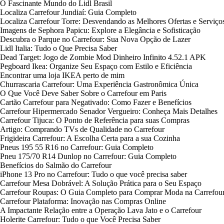
O Fascinante Mundo do Lidl Brasil
Localiza Carrefour Jundiaí: Guia Completo
Localiza Carrefour Torre: Desvendando as Melhores Ofertas e Serviço
Imagens de Sephora Papicu: Explore a Elegância e Sofisticação
Descubra o Parque no Carrefour: Sua Nova Opção de Lazer
Lidl Italia: Tudo o Que Precisa Saber
Dead Target: Jogo de Zombie Mod Dinheiro Infinito 4.52.1 APK
Pegboard Ikea: Organize Seu Espaço com Estilo e Eficiência
Encontrar uma loja IKEA perto de mim
Churrascaria Carrefour: Uma Experiência Gastronômica Única
O Que Você Deve Saber Sobre o Carrefour em Paris
Cartão Carrefour para Negativado: Como Fazer e Benefícios
Carrefour Hipermercado Senador Vergueiro: Conheça Mais Detalhes
Carrefour Tijuca: O Ponto de Referência para suas Compras
Artigo: Comprando TVs de Qualidade no Carrefour
Frigideira Carrefour: A Escolha Certa para a sua Cozinha
Pneus 195 55 R16 no Carrefour: Guia Completo
Pneu 175/70 R14 Dunlop no Carrefour: Guia Completo
Benefícios do Salmão do Carrefour
iPhone 13 Pro no Carrefour: Tudo o que você precisa saber
Carrefour Mesa Dobrável: A Solução Prática para o Seu Espaço
Carrefour Roupas: O Guia Completo para Comprar Moda na Carrefou
Carrefour Plataforma: Inovação nas Compras Online
A Impactante Relação entre a Operação Lava Jato e o Carrefour
Holerite Carrefour: Tudo o que Você Precisa Saber