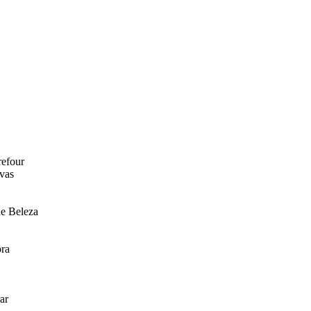
refour
ivas
de Beleza
ra
ar