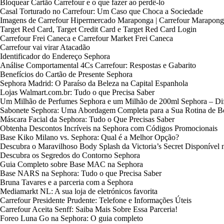
Bloquear Cartão Carrefour e o que fazer ao perdê-lo
Casal Torturado no Carrefour: Um Caso que Choca a Sociedade
Imagens de Carrefour Hipermercado Maraponga | Carrefour Marapong
Target Red Card, Target Credit Card e Target Red Card Login
Carrefour Frei Caneca e Carrefour Market Frei Caneca
Carrefour vai virar Atacadão
Identificador do Endereço Sephora
Análise Comportamental 4Cs Carrefour: Respostas e Gabarito
Benefícios do Cartão de Presente Sephora
Sephora Madrid: O Paraíso da Beleza na Capital Espanhola
Lojas Walmart.com.br: Tudo o que Precisa Saber
Um Milhão de Perfumes Sephora e um Milhão de 200ml Sephora – Difer
Sabonete Sephora: Uma Abordagem Completa para a Sua Rotina de B
Máscara Facial da Sephora: Tudo o Que Precisas Saber
Obtenha Descontos Incríveis na Sephora com Códigos Promocionais
Base Kiko Milano vs. Sephora: Qual é a Melhor Opção?
Descubra o Maravilhoso Body Splash da Victoria’s Secret Disponível 
Descubra os Segredos do Contorno Sephora
Guia Completo sobre Base MAC na Sephora
Base NARS na Sephora: Tudo o que Precisa Saber
Bruna Tavares e a parceria com a Sephora
Mediamarkt NL: A sua loja de eletrónicos favorita
Carrefour Presidente Prudente: Telefone e Informações Úteis
Carrefour Aceita Senff: Saiba Mais Sobre Essa Parceria!
Foreo Luna Go na Sephora: O guia completo