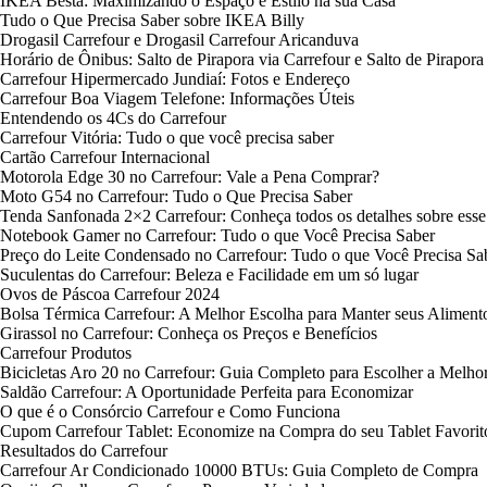
IKEA Besta: Maximizando o Espaço e Estilo na sua Casa
Tudo o Que Precisa Saber sobre IKEA Billy
Drogasil Carrefour e Drogasil Carrefour Aricanduva
Horário de Ônibus: Salto de Pirapora via Carrefour e Salto de Pirapora
Carrefour Hipermercado Jundiaí: Fotos e Endereço
Carrefour Boa Viagem Telefone: Informações Úteis
Entendendo os 4Cs do Carrefour
Carrefour Vitória: Tudo o que você precisa saber
Cartão Carrefour Internacional
Motorola Edge 30 no Carrefour: Vale a Pena Comprar?
Moto G54 no Carrefour: Tudo o Que Precisa Saber
Tenda Sanfonada 2×2 Carrefour: Conheça todos os detalhes sobre esse
Notebook Gamer no Carrefour: Tudo o que Você Precisa Saber
Preço do Leite Condensado no Carrefour: Tudo o que Você Precisa Sa
Suculentas do Carrefour: Beleza e Facilidade em um só lugar
Ovos de Páscoa Carrefour 2024
Bolsa Térmica Carrefour: A Melhor Escolha para Manter seus Aliment
Girassol no Carrefour: Conheça os Preços e Benefícios
Carrefour Produtos
Bicicletas Aro 20 no Carrefour: Guia Completo para Escolher a Melh
Saldão Carrefour: A Oportunidade Perfeita para Economizar
O que é o Consórcio Carrefour e Como Funciona
Cupom Carrefour Tablet: Economize na Compra do seu Tablet Favorit
Resultados do Carrefour
Carrefour Ar Condicionado 10000 BTUs: Guia Completo de Compra