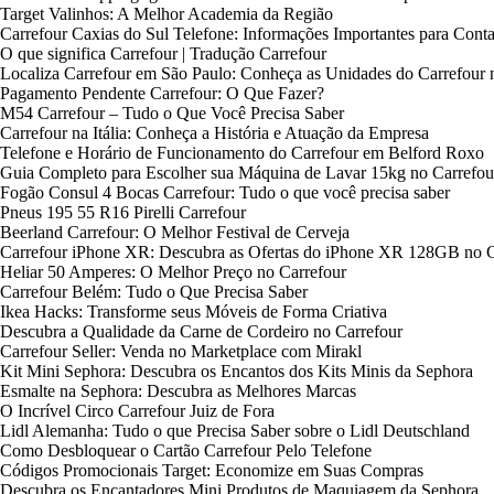
Target Valinhos: A Melhor Academia da Região
Carrefour Caxias do Sul Telefone: Informações Importantes para Conta
O que significa Carrefour | Tradução Carrefour
Localiza Carrefour em São Paulo: Conheça as Unidades do Carrefour n
Pagamento Pendente Carrefour: O Que Fazer?
M54 Carrefour – Tudo o Que Você Precisa Saber
Carrefour na Itália: Conheça a História e Atuação da Empresa
Telefone e Horário de Funcionamento do Carrefour em Belford Roxo
Guia Completo para Escolher sua Máquina de Lavar 15kg no Carrefou
Fogão Consul 4 Bocas Carrefour: Tudo o que você precisa saber
Pneus 195 55 R16 Pirelli Carrefour
Beerland Carrefour: O Melhor Festival de Cerveja
Carrefour iPhone XR: Descubra as Ofertas do iPhone XR 128GB no C
Heliar 50 Amperes: O Melhor Preço no Carrefour
Carrefour Belém: Tudo o Que Precisa Saber
Ikea Hacks: Transforme seus Móveis de Forma Criativa
Descubra a Qualidade da Carne de Cordeiro no Carrefour
Carrefour Seller: Venda no Marketplace com Mirakl
Kit Mini Sephora: Descubra os Encantos dos Kits Minis da Sephora
Esmalte na Sephora: Descubra as Melhores Marcas
O Incrível Circo Carrefour Juiz de Fora
Lidl Alemanha: Tudo o que Precisa Saber sobre o Lidl Deutschland
Como Desbloquear o Cartão Carrefour Pelo Telefone
Códigos Promocionais Target: Economize em Suas Compras
Descubra os Encantadores Mini Produtos de Maquiagem da Sephora