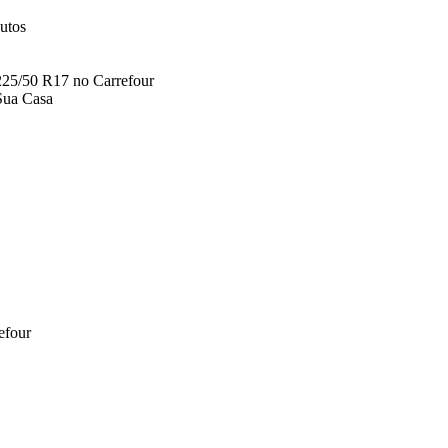
utos
225/50 R17 no Carrefour
 Sua Casa
efour