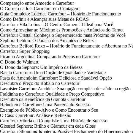
Comparação entre Amoedo e Carrefour
O Correio na loja Carrefour em Contagem
Guia Completo: Lotérica Carrefour – Horário de Funcionamento
Como Definir e Alcançar suas Metas de ROAS
Carrefour Vila Lobos – O Centro Comercial Ideal para Você
Como Aproveitar ao Máximo as Promoções e Anúncios do Target
Carrefour Cristal: Conheça o Supermercado mais Próximo de Você
Sephora Leblon: O Paraíso dos Amantes de Beleza
Carrefour Belford Roxo – Horário de Funcionamento e Abertura no Na
Carrefour Super Shopping
Picanha Argentina: Comparando Preços no Carrefour
O Dono do Walmart
O Dono da Sephora: Um Império da Beleza
Batata Carrefour: Uma Opção de Qualidade e Variedade
Pasta de Amendoim Carrefour: Deliciosa e Saudável Opção
Descubra o Preço do Robalo no Carrefour
Lavoisier Carrefour Anchieta: Sua opção completa de saúde na região
Fraldinha no Carrefour: Qualidade e Preço Competitivo
Descubra os Benefícios da Granola Carrefour
Heineken e Carrefour: Uma Parceria de Sucesso
Exemplos de Público-Alvo e Como Encontrar o Seu
O Caso Carrefour: Análise e Reflexão
Carrefour Vitória da Conquista: Uma História de Sucesso
Glossed Sephora: Brilho e Glamour em cada Gloss
Carrefour Shopping Iguatemi: Possível Fechamento do Hipermercado