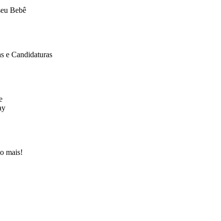
seu Bebê
as e Candidaturas
e
ay
o mais!